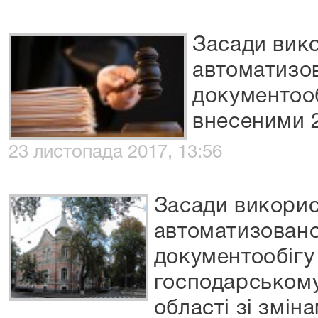
Засади вик
автоматизо
документооб
внесеними 2
23 листопада 2017, 13:56
Засади викори
автоматизовано
документообігу
господарському
області зі змін