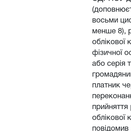
(доповнюєт
восьми ци
менше 8), 
облікової 
фізичної о
або серія 
громадянин
платник чер
переконанн
прийняття
облікової 
повідомив 