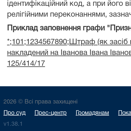
ідентифікаційний код, а при його ві
релігійними переконаннями, зазнач
Приклад заповнення графи "Призн
*;101;1234567890;Штраф (як засіб
накладений на Іванова Івана Іван
125/414/17
2026 © Всі права захищені
Про суд
Прес-центр
Громадянам
Пока
v1.38.1