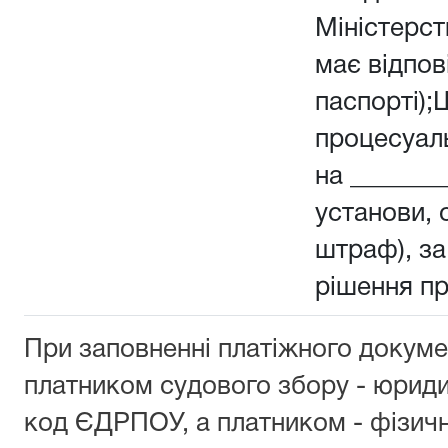
Міністерств
має відпов
паспорті);
процесуал
на _______
установи, о
штраф), з
рішення п
При заповненні платіжного докуме
платником судового збору - юрид
код ЄДРПОУ, а платником - фізич