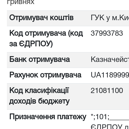
гривнях
Отримувач коштів
ГУК у м.Ки
Код отримувача (код
3799378
за ЄДРПОУ)
Банк отримувача
Казначейст
Рахунок отримувача
UA1189999
Код класифікації
21081100
доходів бюджету
Призначення платежу
*;101;_____
ЄДРПОУ дл