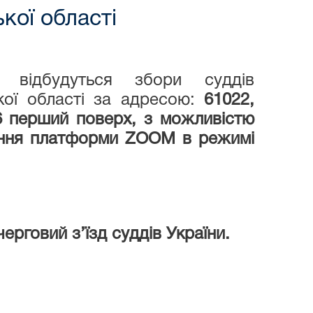
кої області
, відбудуться збори суддів
кої області за адресою:
61022,
06 перший поверх, з можливістю
ання платформи
ZOOM
в режимі
ерговий з’їзд суддів України.