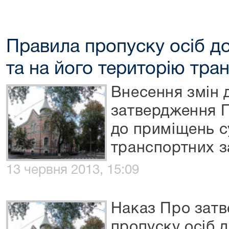
Правила пропуску осіб д
та на його територію тра
Внесення змін 
затвердження П
до приміщень су
транспортних з
13 червня 2013, 15:09
Наказ Про зат
пропуску осіб 